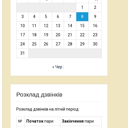
1
2
3
4
5
6
7
8
9
10
11
12
13
14
15
16
17
18
19
20
21
22
23
24
25
26
27
28
29
30
31
« Чер
Розклад дзвінків
Розклад дзвінків на літній період:
№
Початок
пари
Закінчення
пари