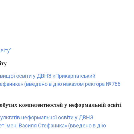
віту”
іту
вищої освіти у ДВНЗ «Прикарпатський
Стефаника» (введено в дію наказом ректора №766
обутих компетентностей у неформальній освіті
ультатів неформальної освіти у ДВНЗ
т імені Василя Стефаника» (введено в дію