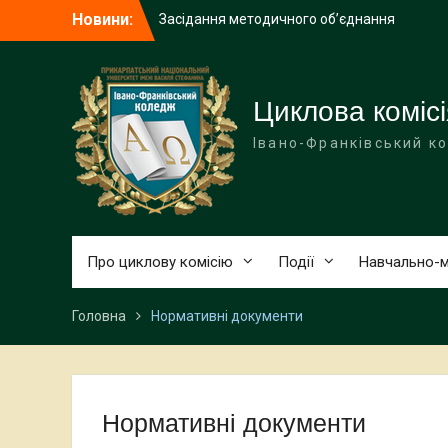
Перейти
Новини:
Засідання методичного об’єднання
до
викладачів української мови і
вмісту
літератури закладів фахової
передвищої освіти
Вітаємо з Днем вишиванки!
Циклова комісі
Звіт роботи 2025-2026 н. р.
Івано-Франківський к
Про циклову комісію
Події
Навчально-м
Головна
Нормативні документи
Нормативні документи