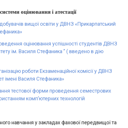
системи оцінювання і атестації
добувачів вищої освіти у ДВНЗ «Прикарпатський
Стефаника»
роведення оцінювання успішності студентів ДВНЗ
ету ім. Василя Стефаника ” ( введено в дію
анізацію роботи Екзаменаційної комісії у ДВНЗ
ет імені Василя Стефаника»
тання тестової форми проведення семестрових
користанням комп’ютерних технологій
ого навчання у закладах фахової передвищої та