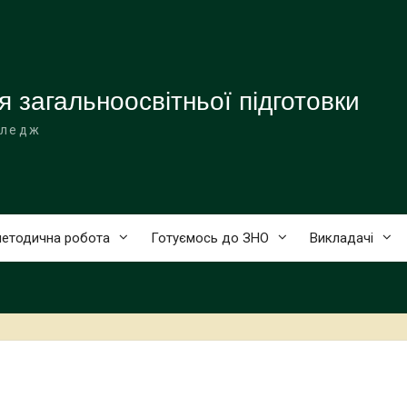
я загальноосвітньої підготовки
оледж
етодична робота
Готуємось до ЗНО
Викладачі