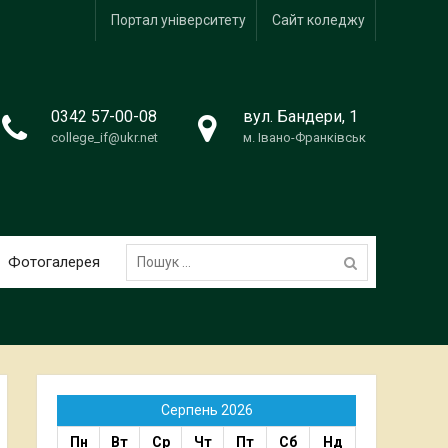
Портал університету
Сайт коледжу
0342 57-00-08
вул. Бандери, 1
college_if@ukr.net
м. Івано-Франківськ
Пошук:
Фотогалерея
Серпень 2026
Пн
Вт
Ср
Чт
Пт
Сб
Нд