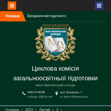
Перейти
Новини:
Засідання методичного
до
об’єднання викладачів
вмісту
української мови і
літератури закладів
фахової передвищої
освіти
Вітаємо з Днем
вишиванки!
Звіт роботи 2025-2026 н. р.
Циклова комісія
загальноосвітньої підготовки
Івано-Франківський коледж
0342 57-00-08
вул. Бандери, 1
college_if@ukr.net
м. Івано-Франківськ
Головна
2023
Лютий
3