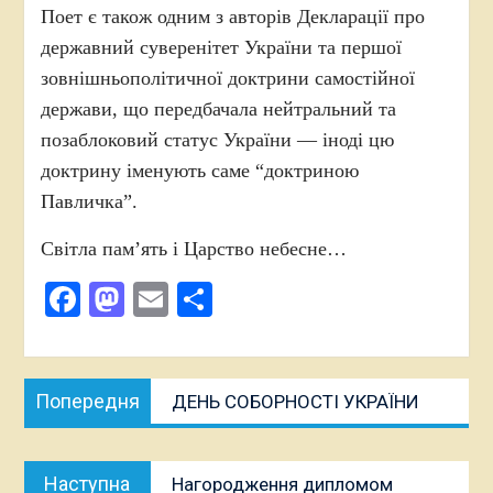
Поет є також одним з авторів Декларації про
державний суверенітет України та першої
зовнішньополітичної доктрини самостійної
держави, що передбачала нейтральний та
позаблоковий статус України — іноді цю
доктрину іменують саме “доктриною
Павличка”.
Світла пам’ять і Царство небесне…
Facebook
Mastodon
Email
Поділитися
Навігація
Попередня
Попередня
ДЕНЬ СОБОРНОСТІ УКРАЇНИ
записів
публікація:
Наступна
Наступна
Нагородження дипломом