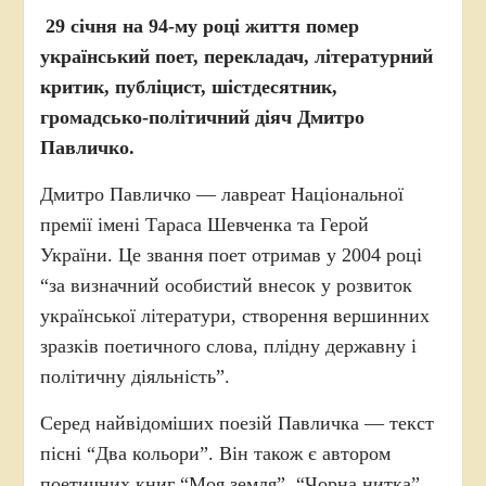
29 січня на 94-му році життя помер
український поет, перекладач, літературний
критик, публіцист, шістдесятник,
громадсько-політичний діяч Дмитро
Павличко.
Дмитро Павличко — лавреат Національної
премії імені Тараса Шевченка та Герой
України. Це звання поет отримав у 2004 році
“за визначний особистий внесок у розвиток
української літератури, створення вершинних
зразків поетичного слова, плідну державну і
політичну діяльність”.
Серед найвідоміших поезій Павличка — текст
пісні “Два кольори”. Він також є автором
поетичних книг “Моя земля”, “Чорна нитка”,