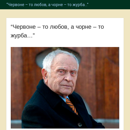
“Червоне – то любов, а чорне – то журба…”
“Червоне – то любов, а чорне – то
журба…”