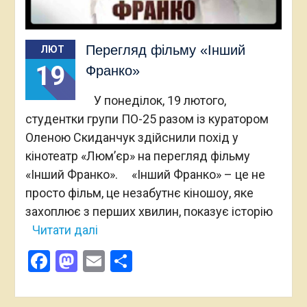
Перегляд фільму «Інший
ЛЮТ
19
Франко»
У понеділок, 19 лютого,
студентки групи ПО-25 разом із куратором
Оленою Скиданчук здійснили похід у
кінотеатр «Люмʼєр» на перегляд фільму
«Інший Франко». «Інший Франко» – це не
просто фільм, це незабутнє кіношоу, яке
захоплює з перших хвилин, показує історію
Читати далі
Facebook
Mastodon
Email
Поділитися