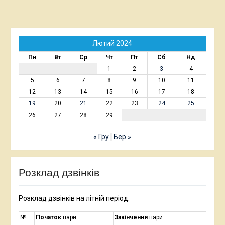
Лютий 2024
Пн
Вт
Ср
Чт
Пт
Сб
Нд
1
2
3
4
5
6
7
8
9
10
11
12
13
14
15
16
17
18
19
20
21
22
23
24
25
26
27
28
29
« Гру
Бер »
Розклад дзвінків
Розклад дзвінків на літній період:
№
Початок
пари
Закінчення
пари