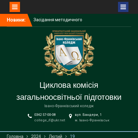
Перейти
Новини:
Засідання методичного
до
об’єднання викладачів
вмісту
української мови і
літератури закладів
фахової передвищої
освіти
Вітаємо з Днем
вишиванки!
Звіт роботи 2025-2026 н. р.
Циклова комісія
загальноосвітньої підготовки
Івано-Франківський коледж
0342 57-00-08
вул. Бандери, 1
college_if@ukr.net
м. Івано-Франківськ
Головна
2024
Лютий
19