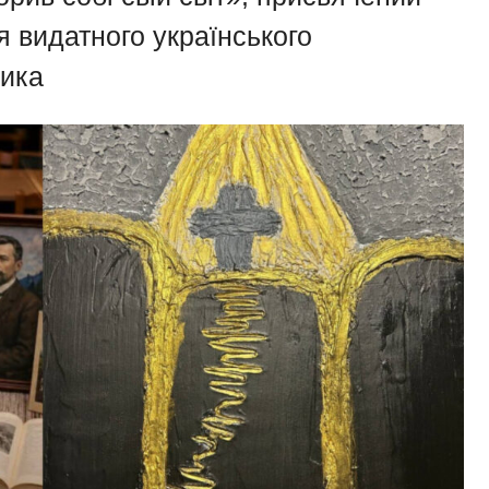
я видатного українського
ика