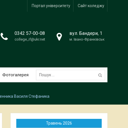
Портал університету
Сайт коледжу
0342 57-00-08
вул. Бандери, 1
college_if@ukr.net
м. Івано-Франківськ
Пошук:
Фотогалерея
ьменника Василя Стефаника
Травень 2026