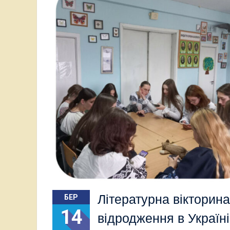
Літературна вікторин
БЕР
14
відродження в Україн