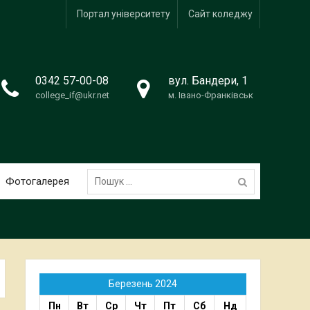
Портал університету
Сайт коледжу
0342 57-00-08
вул. Бандери, 1
college_if@ukr.net
м. Івано-Франківськ
Пошук:
Фотогалерея
Березень 2024
Пн
Вт
Ср
Чт
Пт
Сб
Нд