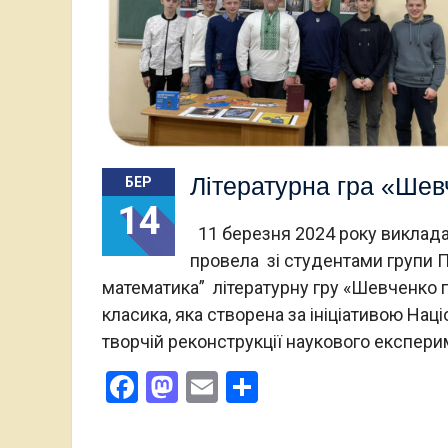
Літературна гра «Шев
БЕР
14
11 березня 2024 року викладач
провела зі студентами групи 
математика” літературну гру «Шевченко 
класика, яка створена за ініціативою На
творчій реконструкції наукового експери
Facebook
Mastodon
Email
Поділитися