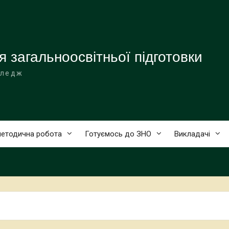
я загальноосвітньої підготовки
оледж
етодична робота
Готуємось до ЗНО
Викладачі