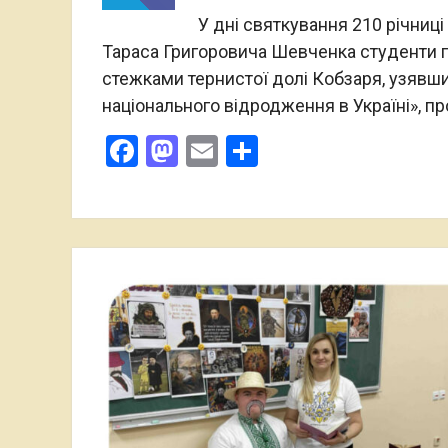
У дні святкування 210 річниці
Тараса Григоровича Шевченка студенти 
стежками тернистої долі Кобзаря, узявши 
національного відродження в Україні», 
Facebook
Mastodon
Email
Поділитися