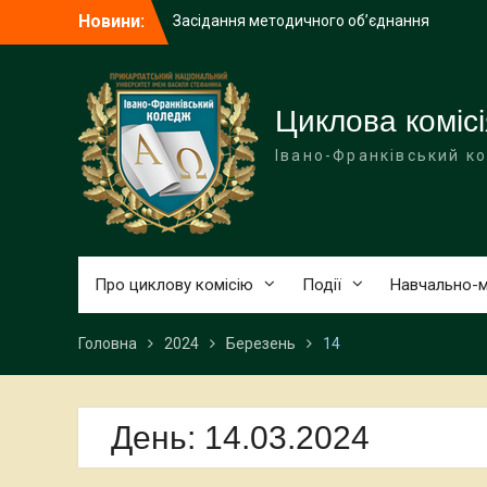
Перейти
Новини:
Засідання методичного об’єднання
до
викладачів української мови і
вмісту
літератури закладів фахової
передвищої освіти
Вітаємо з Днем вишиванки!
Циклова комісі
Звіт роботи 2025-2026 н. р.
Івано-Франківський к
Про циклову комісію
Події
Навчально-м
Головна
2024
Березень
14
День:
14.03.2024