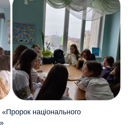
а «Пророк національного
і»