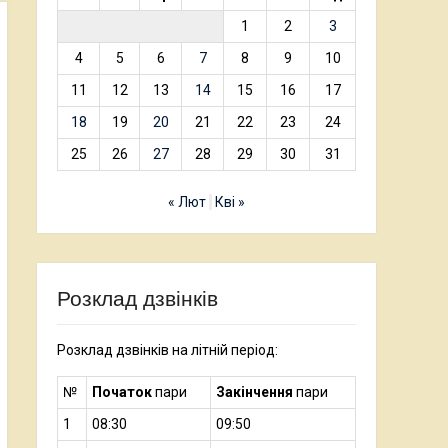
1
2
3
4
5
6
7
8
9
10
11
12
13
14
15
16
17
18
19
20
21
22
23
24
25
26
27
28
29
30
31
« Лют
Кві »
Розклад дзвінків
Розклад дзвінків на літній період:
№
Початок
пари
Закінчення
пари
1
08:30
09:50