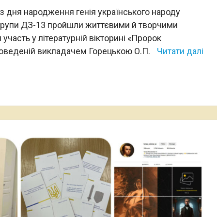
 з дня народження генія українського народу
групи ДЗ-13 пройшли життєвими й творчими
участь у літературній вікторині «Пророк
проведеній викладачем Горецькою О.П.
Читати далі