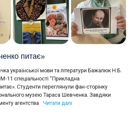
ченко питає»
ка української мови та літератури Бажалюк Н.Б.
ПМ-11 спеціальності “Прикладна
питає». Студенти переглянули фан-сторінку
ціонального музею Тараса Шевченка. Завдяки
менту агентства
Читати далі