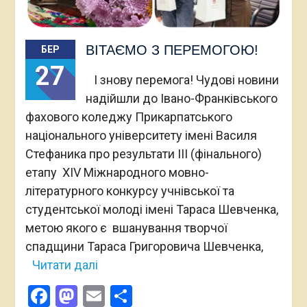
ВІТАЄМО З ПЕРЕМОГОЮ!
БЕР
27
І знову перемога! Чудові новини
надійшли до Івано-Франківського
фахового коледжу Прикарпатського
національного університету імені Василя
Стефаника про результати ІІІ (фінального)
етапу ХІV Міжнародного мовно-
літературного конкурсу учнівської та
студентської молоді імені Тараса Шевченка,
метою якого є вшанування творчої
спадщини Тараса Григоровича Шевченка,
Читати далі
Facebook
Mastodon
Email
Поділитися