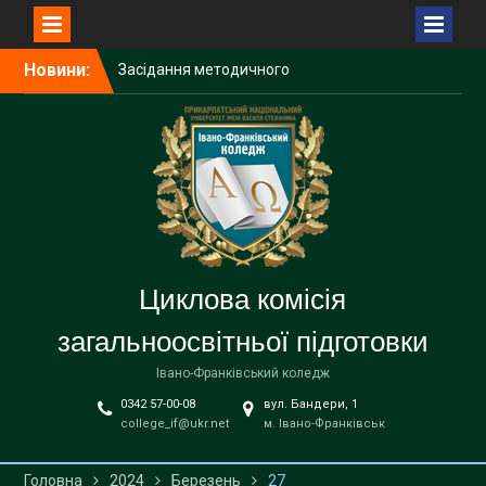
Перейти
Новини:
Засідання методичного
до
об’єднання викладачів
вмісту
української мови і
літератури закладів
фахової передвищої
освіти
Вітаємо з Днем
вишиванки!
Звіт роботи 2025-2026 н. р.
Циклова комісія
загальноосвітньої підготовки
Івано-Франківський коледж
0342 57-00-08
вул. Бандери, 1
college_if@ukr.net
м. Івано-Франківськ
Головна
2024
Березень
27